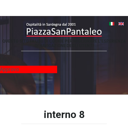
QUESTO
SITO
FA
USO
DI
COOKIE
PER
MIGLIORARE
L’ESPERIENZA
DI
NAVIGAZIONE
DEGLI
UTENTI
-
Approvo
interno
8