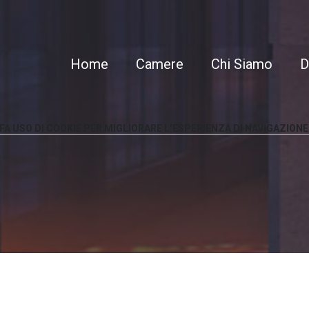
Home
Camere
Chi Siamo
D
FA
USO
DI
COOKIE
PER
MIGLIORARE
L’ESPERIENZA
DI
NAVIGAZIONE