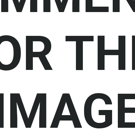
OR
TH
IMAG