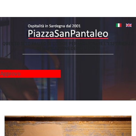
QUESTO
SITO
FA
USO
DI
COOKIE
PER
MIGLIORARE
L’ESPERIENZA
DI
NAVIGAZIONE
DEGLI
UTENTI
-
Approvo